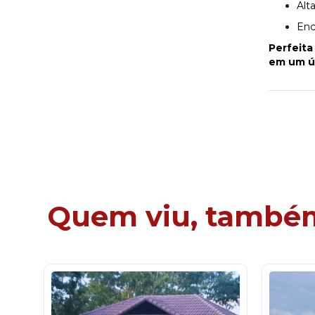
Alt
Enc
Perfeita
em um ú
Quem viu, também 