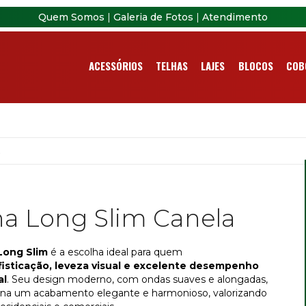
Quem Somos
|
Galeria de Fotos
|
Atendimento
ACESSÓRIOS
TELHAS
LAJES
BLOCOS
COB
ha Long Slim Canela
Long Slim
é a escolha ideal para quem
fisticação, leveza visual e excelente desempenho
al
. Seu design moderno, com ondas suaves e alongadas,
ona um acabamento elegante e harmonioso, valorizando