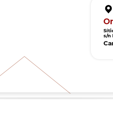
O
Sít
s/n
Ca