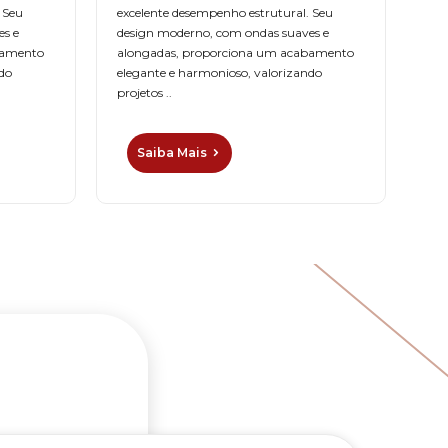
 Seu
excelente desempenho estrutural. Seu
tra
es e
design moderno, com ondas suaves e
for
bamento
alongadas, proporciona um acabamento
mar
do
elegante e harmonioso, valorizando
est
projetos ..
proj
Saiba Mais