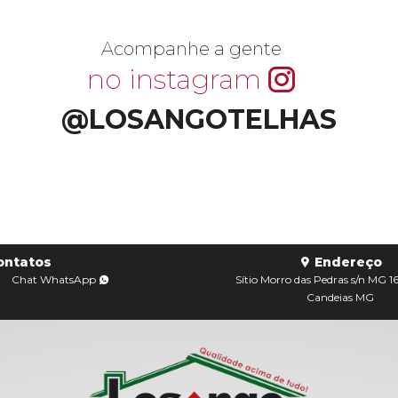
Acompanhe a gente
no instagram
@LOSANGOTELHAS
ontatos
Endereço
Chat
WhatsApp
Sítio Morro das Pedras s/n MG 1
Candeias MG