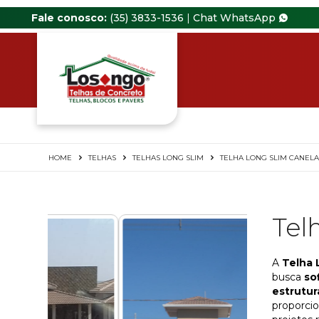
Fale conosco:
(35) 3833-1536
|
Chat WhatsApp
HOME
TELHAS
TELHAS LONG SLIM
TELHA LONG SLIM CANELA
Tel
A
Telha 
busca
so
estrutur
proporci