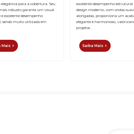
e elegância para a cobertura. Seu
excelente desempenho estrutural.
mais robusto garante um visual
design moderno, com ondas suav
 e excelente desempenho
alongadas, proporciona um aca
l, sendo muito utilizada em
elegante e harmonioso, valorizan
projetos ..
a Mais
Saiba Mais