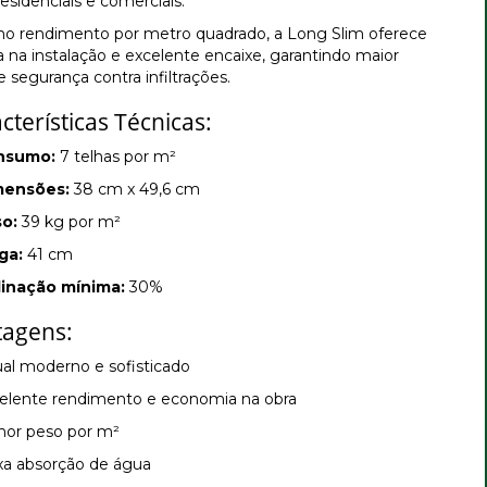
residenciais e comerciais.
o rendimento por metro quadrado, a Long Slim oferece
na instalação e excelente encaixe, garantindo maior
 segurança contra infiltrações.
cterísticas Técnicas:
nsumo:
7 telhas por m²
mensões:
38 cm x 49,6 cm
o:
39 kg por m²
ga:
41 cm
linação mínima:
30%
tagens:
ual moderno e sofisticado
elente rendimento e economia na obra
or peso por m²
xa absorção de água