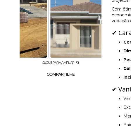
projetos 
Com ótim
economia 
vedação e
✔ Cara
Co
Di
Pes
CLIQUE PARA AMPLIAR
Gal
COMPARTILHE
Inc
✔ Van
Vis
Exc
Men
Bai