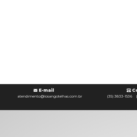
E-mail
C
atendimento@losangotelhas.com.br
(35) 3833-1536
|