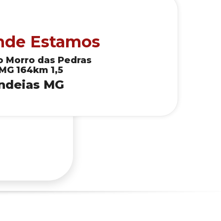
nde Estamos
io Morro das Pedras
 MG 164km 1,5
ndeias MG