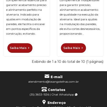
complementar essencial para
complementar indispensável
garantir acabamento preciso
para garantir precisão,
e alinhamento perfeito na
alinhamento e acabamento
alvenaria. Indicado para
de qualidade na execução da
ajustes em modulação de
alvenaria. Ideal para ajustes
paredes, ele facilita o encaixe
na modulação das paredes,
em pontos específicos da
ele evita cortes desnecessários,
construção, evitando..
proporcionando ..
Saiba Mais
Saiba Mais
Exibindo de 1 a 10 do total de 10 (1 páginas)
E-mail
atendimento@losangotelhas.com.br
Contatos
(35) 3833-1536
|
Chat
WhatsApp
Endereço