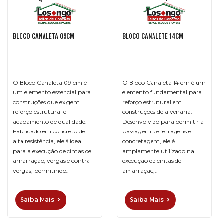
COBOGÓ
BLOCO CANALETA 09CM
BLOCO CANALETE 14CM
LAJES
MEIO
FIO
O Bloco Canaleta 09 cm é
O Bloco Canaleta 14 cm é um
PAVERS
um elemento essencial para
elemento fundamental para
construções que exigem
reforço estrutural em
reforço estrutural e
construções de alvenaria.
TELHAS
acabamento de qualidade.
Desenvolvido para permitir a
Fabricado em concreto de
passagem de ferragens e
alta resistência, ele é ideal
concretagem, ele é
DÚVIDAS
para a execução de cintas de
amplamente utilizado na
FREQUENTES
amarração, vergas e contra-
execução de cintas de
vergas, permitindo..
amarração,..
CONTATO
Saiba Mais
Saiba Mais