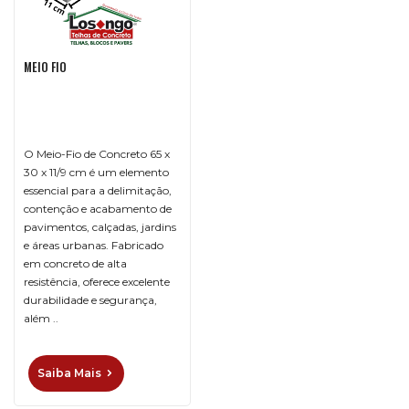
COBOGÓ
MEIO FIO
LAJES
MEIO
FIO
O Meio-Fio de Concreto 65 x
PAVERS
30 x 11/9 cm é um elemento
essencial para a delimitação,
contenção e acabamento de
TELHAS
pavimentos, calçadas, jardins
e áreas urbanas. Fabricado
em concreto de alta
DÚVIDAS
resistência, oferece excelente
FREQUENTES
durabilidade e segurança,
além ..
CONTATO
Saiba Mais