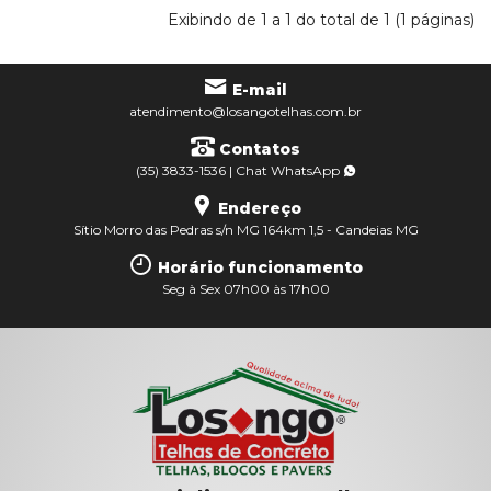
Exibindo de 1 a 1 do total de 1 (1 páginas)
E-mail
atendimento@losangotelhas.com.br
Contatos
(35) 3833-1536
|
Chat
WhatsApp
Endereço
Sítio Morro das Pedras s/n MG 164km 1,5 - Candeias MG
Horário funcionamento
Seg à Sex 07h00 às 17h00