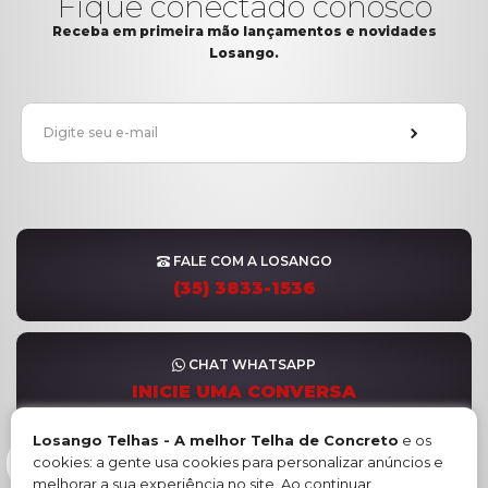
Fique conectado conosco
Receba em primeira mão lançamentos e novidades
Losango.
FALE COM A LOSANGO
(35) 3833-1536
CHAT WHATSAPP
INICIE UMA CONVERSA
Losango Telhas - A melhor Telha de Concreto
e os
cookies: a gente usa cookies para personalizar anúncios e
FORMULÁRIO DE CONTATO
melhorar a sua experiência no site. Ao continuar