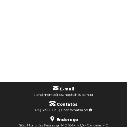
COBOGÓ
LAJES
MEIO
FIO
PAVERS
TELHAS
DÚVIDAS
E-mail
FREQUENTES
atendimento@losangotelhas.com.br
Contatos
CONTATO
(35) 3833-1536
|
Chat
WhatsApp
Endereço
Sítio Morro das Pedras s/n MG 164km 1,5 - Candeias MG