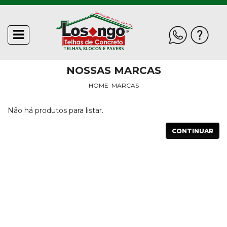
toggle
Fale
navigation
INÍCIO
Conosco
NOSSAS MARCAS
QUEM
SOMOS
HOME
MARCAS
Telefone
WhatsApp
E-
POLÍTICA
mail
Não há produtos para listar.
DE
PRIVACIDADE
CONTINUAR
GALERIA
DE
FOTOS
ACESSÓRIOS
BLOCOS