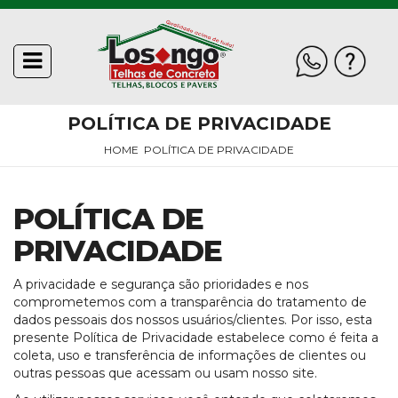
toggle
Fale
navigation
INÍCIO
Conosco
POLÍTICA DE PRIVACIDADE
QUEM
SOMOS
HOME
POLÍTICA DE PRIVACIDADE
Telefone
WhatsApp
E-
POLÍTICA
mail
DE
POLÍTICA DE
PRIVACIDADE
PRIVACIDADE
GALERIA
DE
A privacidade e segurança são prioridades e nos
FOTOS
comprometemos com a transparência do tratamento de
dados pessoais dos nossos usuários/clientes. Por isso, esta
presente Política de Privacidade estabelece como é feita a
ACESSÓRIOS
coleta, uso e transferência de informações de clientes ou
outras pessoas que acessam ou usam nosso site.
BLOCOS