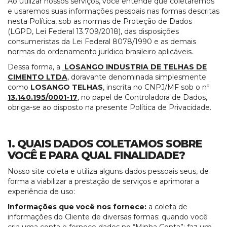
Ao utilizar nossos serviços, você entende que coletaremos
e usaremos suas informações pessoais nas formas descritas
COBOGÓ
nesta Política, sob as normas de Proteção de Dados
(LGPD, Lei Federal 13.709/2018), das disposições
LAJES
consumeristas da Lei Federal 8078/1990 e as demais
normas do ordenamento jurídico brasileiro aplicáveis.
MEIO
Dessa forma, a
LOSANGO INDUSTRIA DE TELHAS DE
FIO
CIMENTO LTDA
, doravante denominada simplesmente
como
LOSANGO TELHAS
, inscrita no CNPJ/MF sob o nº
PAVERS
13.140.195/0001-17
, no papel de Controladora de Dados,
obriga-se ao disposto na presente Política de Privacidade.
TELHAS
1. QUAIS DADOS COLETAMOS SOBRE
DÚVIDAS
VOCÊ E PARA QUAL FINALIDADE?
FREQUENTES
Nosso site coleta e utiliza alguns dados pessoais seus, de
forma a viabilizar a prestação de serviços e aprimorar a
CONTATO
experiência de uso:
Informações que você nos fornece:
a coleta de
informações do Cliente de diversas formas: quando você