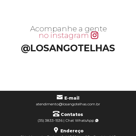
Acompanhe a gente
no instagram
@LOSANGOTELHAS
E-mail
atendimento@losangotelhas.com.br
Contatos
(35) 3833-1536
|
Chat
WhatsApp
Endereço