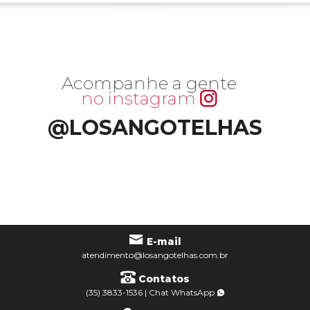
Acompanhe a gente
no instagram
@LOSANGOTELHAS
E-mail
atendimento@losangotelhas.com.br
Contatos
(35) 3833-1536
|
Chat
WhatsApp