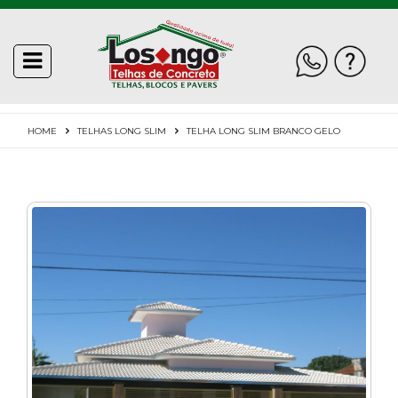
toggle
Fale
navigation
INÍCIO
Conosco
QUEM
HOME
TELHAS LONG SLIM
TELHA LONG SLIM BRANCO GELO
SOMOS
Telefone
WhatsApp
E-
POLÍTICA
mail
DE
PRIVACIDADE
GALERIA
DE
FOTOS
ACESSÓRIOS
BLOCOS