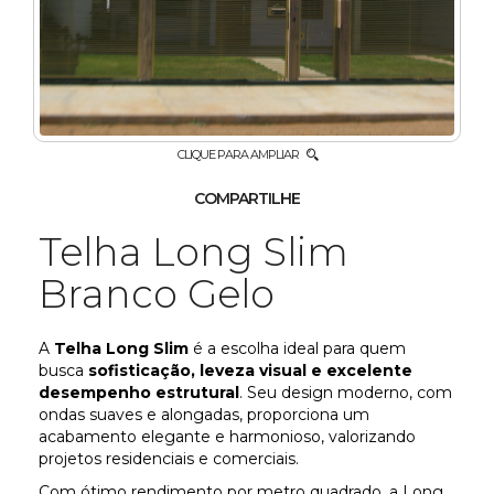
COBOGÓ
LAJES
MEIO
FIO
CLIQUE PARA AMPLIAR
COMPARTILHE
PAVERS
Telha Long Slim
TELHAS
Branco Gelo
DÚVIDAS
A
Telha Long Slim
é a escolha ideal para quem
FREQUENTES
busca
sofisticação, leveza visual e excelente
desempenho estrutural
. Seu design moderno, com
CONTATO
ondas suaves e alongadas, proporciona um
acabamento elegante e harmonioso, valorizando
projetos residenciais e comerciais.
Com ótimo rendimento por metro quadrado, a Long