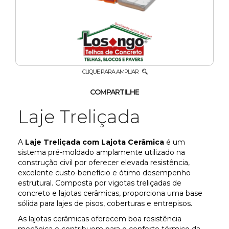
COBOGÓ
LAJES
MEIO
FIO
CLIQUE PARA AMPLIAR
COMPARTILHE
PAVERS
Laje Treliçada
TELHAS
A
Laje Treliçada com Lajota Cerâmica
é um
sistema pré-moldado amplamente utilizado na
DÚVIDAS
construção civil por oferecer elevada resistência,
FREQUENTES
excelente custo-benefício e ótimo desempenho
estrutural. Composta por vigotas treliçadas de
CONTATO
concreto e lajotas cerâmicas, proporciona uma base
sólida para lajes de pisos, coberturas e entrepisos.
As lajotas cerâmicas oferecem boa resistência