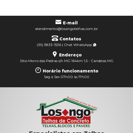
E-mail
atendimento@losangotelhas.com.br
Contatos
(35) 3833-1536
|
Chat
WhatsApp
Endereço
Sítio Morro das Pedras s/n MG 164km 1,5 - Candeias MG
Horário funcionamento
Seg à Sex 07h00 às 17h00