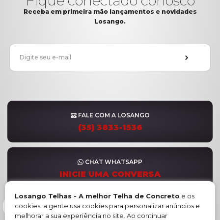
Fique conectado conosco
Receba em primeira mão lançamentos e novidades
Losango.
FALE COM A LOSANGO
(35) 3833-1536
CHAT WHATSAPP
INICIE UMA CONVERSA
Losango Telhas - A melhor Telha de Concreto
e os
cookies: a gente usa cookies para personalizar anúncios e
FORMULÁRIO DE CONTATO
melhorar a sua experiência no site. Ao continuar