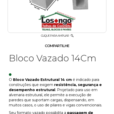
COBOGÓ
LAJES
MEIO
FIO
CLIQUE PARA AMPLIAR
COMPARTILHE
PAVERS
Bloco Vazado 14Cm
TELHAS
DÚVIDAS
O
Bloco Vazado Estrutural 14 cm
é indicado para
FREQUENTES
construções que exigem
resistência, segurança e
desempenho estrutural
. Projetado para uso em
CONTATO
alvenaria estrutural, ele permite a execução de
paredes que suportam cargas, dispensando, em
muitos casos, o uso de pilares e vigas convencionais.
Seu formato vazado possibilita a
passagem de