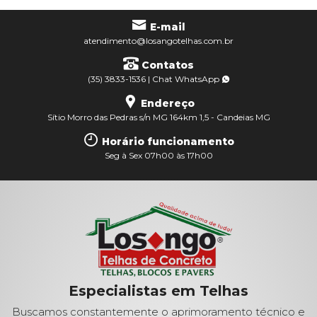
E-mail
atendimento@losangotelhas.com.br
Contatos
(35) 3833-1536
|
Chat
WhatsApp
Endereço
Sítio Morro das Pedras s/n MG 164km 1,5 - Candeias MG
Horário funcionamento
Seg à Sex 07h00 às 17h00
Especialistas em Telhas
Buscamos constantemente o aprimoramento técnico e