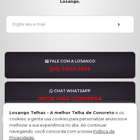
Losango.
FALE COM A LOSANGO
(35) 3833-1536
CHAT WHATSAPP
INICIE UMA CONVERSA
Losango Telhas - A melhor Telha de Concreto
e os
cookies: a gente usa cookies para personalizar anúncios e
FORMULÁRIO DE CONTATO
melhorar a sua experiência no site. Ao continuar
ENVIE SUA MENSAGEM
navegando, você concorda com a nossa
Política de
Privacidade.